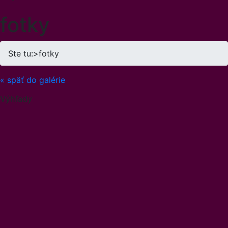
fotky
Ste tu:
>
fotky
« späť do galérie
Výhľady